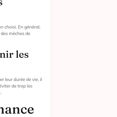
s
n choisi. En général,
ur des mèches de
nir les
 leur durée de vie, il
viter de trop les
.
enance