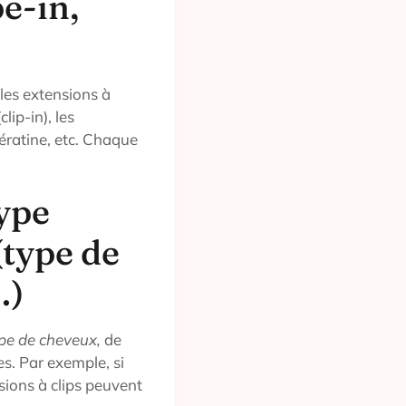
pe-in,
 les extensions à
lip-in), les
kératine, etc. Chaque
ype
(type de
…)
ype de cheveux,
de
es. Par exemple, si
sions à clips peuvent