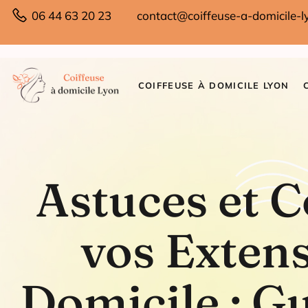
06 44 63 20 23
contact@coiffeuse-a-domicile-ly
COIFFEUSE À DOMICILE LYON
Astuces et C
vos Exten
Domicile : G