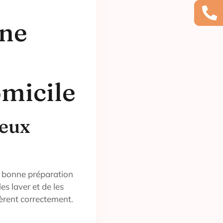
une
omicile
veux
e bonne préparation
les laver et de les
èrent correctement.