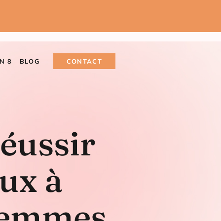
N 8
BLOG
CONTACT
éussir
ux à
 Femmes