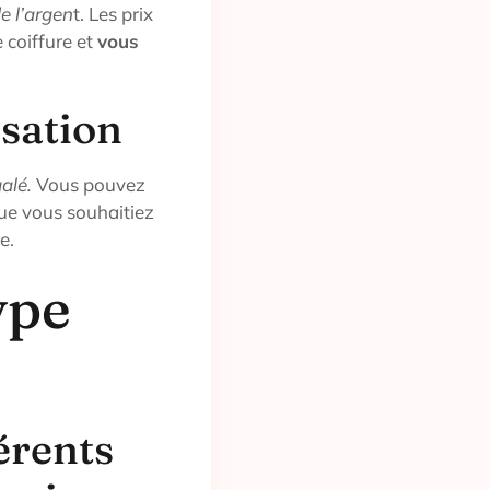
e l’argen
t. Les prix
 coiffure et
vous
isation
alé.
Vous pouvez
que vous souhaitiez
e.
ype
érents