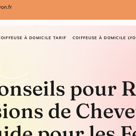
on.fr
COIFFEUSE À DOMICILE TARIF
COIFFEUSE À DOMICILE LYO
onseils pour R
sions de Cheve
uide pour les