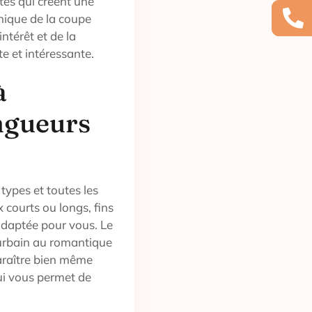
tes qui créent une
unique de la coupe
intérêt et de la
te et intéressante.
à
ongueurs
types et toutes les
courts ou longs, fins
 adaptée pour vous. Le
c urbain au romantique
paraître bien même
ui vous permet de