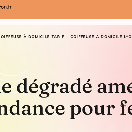
on.fr
COIFFEUSE À DOMICILE TARIF
COIFFEUSE À DOMICILE LYO
e dégradé amér
tendance pour