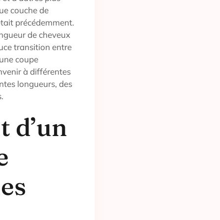
que couche de
’était précédemment.
longueur de cheveux
uce transition entre
d’une coupe
venir à différentes
entes longueurs, des
.
it d’un
e
les