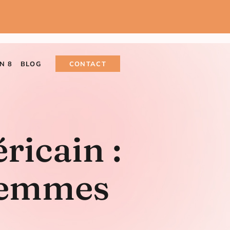
N 8
BLOG
CONTACT
icain :
 femmes