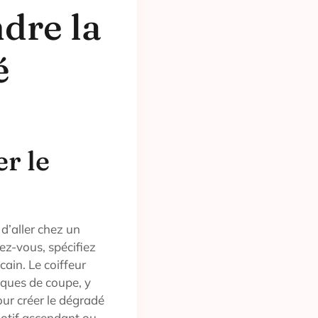
dre la
é
r le
 d’aller chez un
dez-vous, spécifiez
ain. Le coiffeur
iques de coupe, y
our créer le dégradé
motif ascendant ou