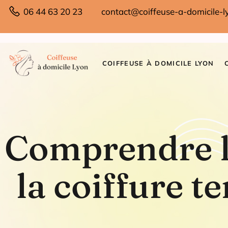
06 44 63 20 23
contact@coiffeuse-a-domicile-ly
COIFFEUSE À DOMICILE LYON
Comprendre l
la coiffure 