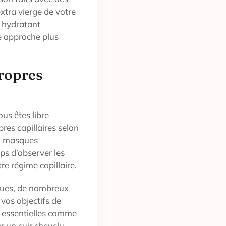
extra vierge de votre
x hydratant
ne approche plus
propres
us êtes libre
bres capillaires selon
ux masques
ps d’observer les
e régime capillaire.
iques, de nombreux
vos objectifs de
es essentielles comme
ur un cuir chevelu