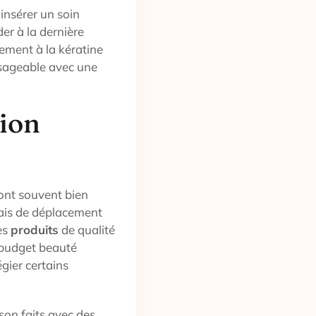
 insérer un soin
er à la dernière
ement à la kératine
visageable avec une
tion
 sont souvent bien
rais de déplacement
des
produits
de qualité
e budget beauté
égier certains
ison faits avec des