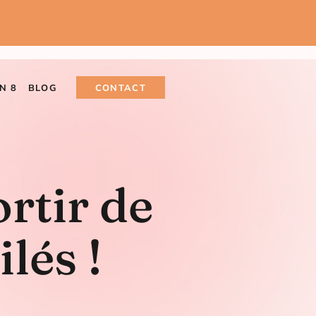
N 8
BLOG
CONTACT
rtir de
ilés !