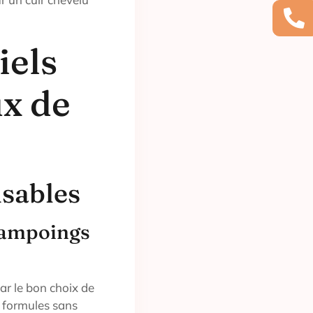
iels
x de
nsables
hampoings
r le bon choix de
 formules sans