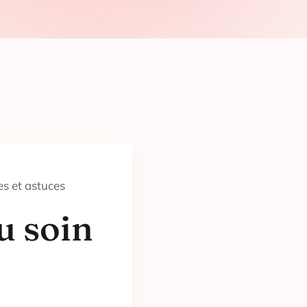
es et astuces
u soin