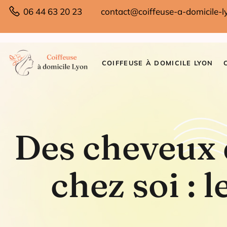
06 44 63 20 23
contact@coiffeuse-a-domicile-ly
COIFFEUSE À DOMICILE LYON
Des cheveux d
chez soi : l