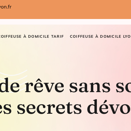
on.fr
COIFFEUSE À DOMICILE TARIF
COIFFEUSE À DOMICILE LYO
e rêve sans so
es secrets dévo