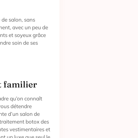
 de salon, sans
ment, avec un peu de
lants et soyeux grâce
endre soin de ses
 familier
adre qu’on connaît
 vous détendre
nte d’un salon de
 traitement botox des
tes vestimentaires et
nt un luxe que seul le