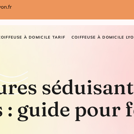
on.fr
COIFFEUSE À DOMICILE TARIF
COIFFEUSE À DOMICILE LYO
fures séduisan
s : guide pour