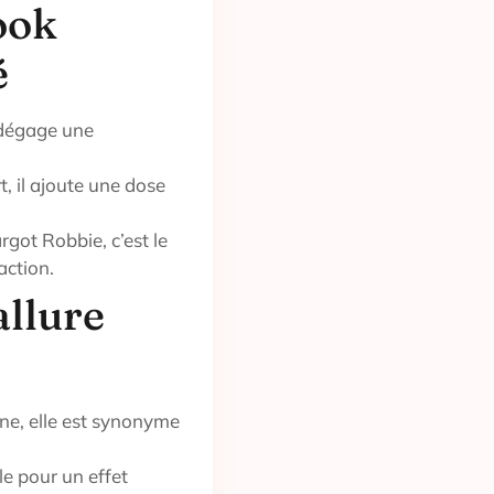
ook
é
 dégage une
, il ajoute une dose
got Robbie, c’est le
action.
allure
one, elle est synonyme
le pour un effet