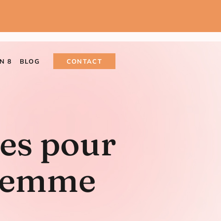
N 8
BLOG
CONTACT
tes pour
 femme