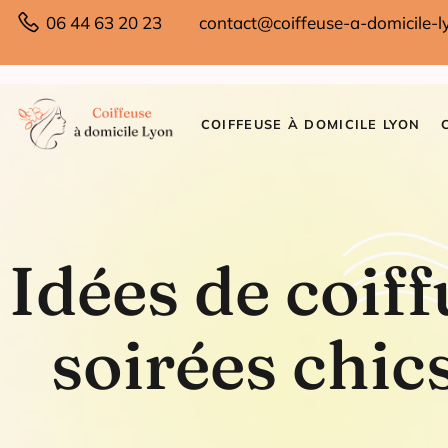
06 44 63 20 23
contact@coiffeuse-a-domicile-ly
COIFFEUSE À DOMICILE LYON
Idées de coif
soirées chic