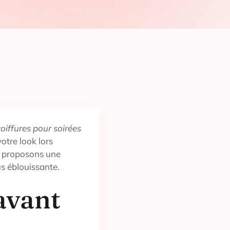
coiffures pour soirées
votre look lors
s proposons une
us éblouissante.
avant