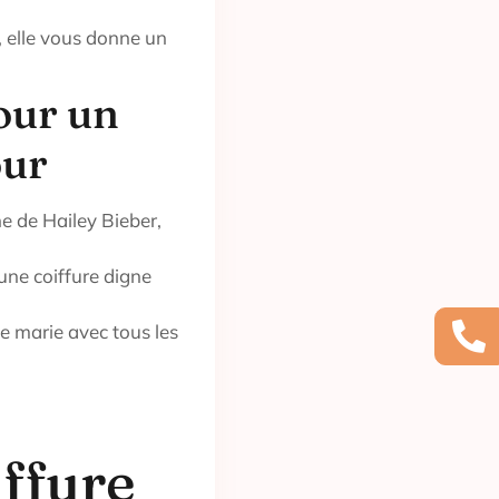
, elle vous donne un
our un
our
he de Hailey Bieber,
 une coiffure digne
 se marie avec tous les
iffure