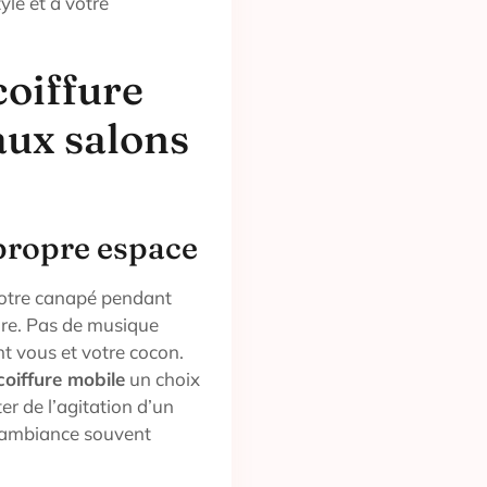
yle et à votre
coiffure
aux salons
 propre espace
 votre canapé pendant
lure. Pas de musique
t vous et votre cocon.
coiffure mobile
un choix
er de l’agitation d’un
r ambiance souvent