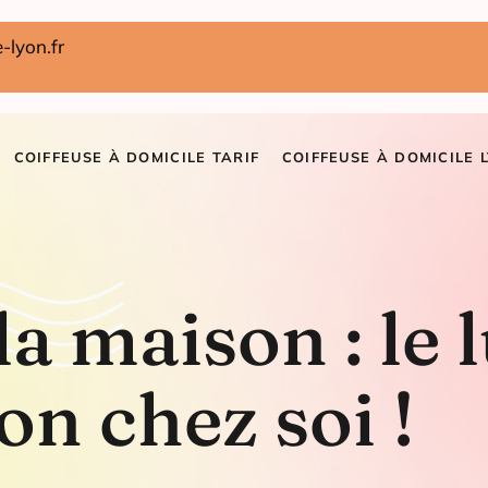
-lyon.fr
COIFFEUSE À DOMICILE TARIF
COIFFEUSE À DOMICILE 
la maison : le 
on chez soi !