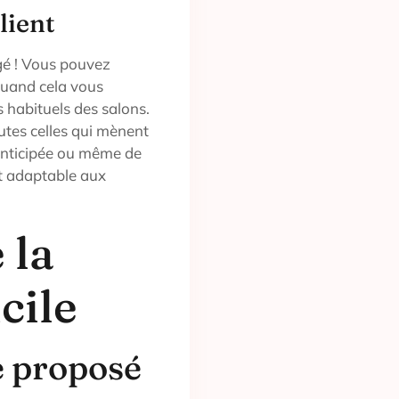
lient
gé ! Vous pouvez
quand cela vous
 habituels des salons.
outes celles qui mènent
 anticipée ou même de
t adaptable aux
 la
cile
e proposé