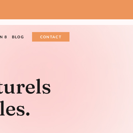
N 8
BLOG
CONTACT
turels
les.