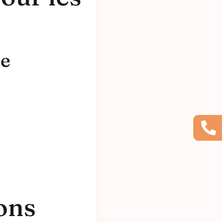
de
ons