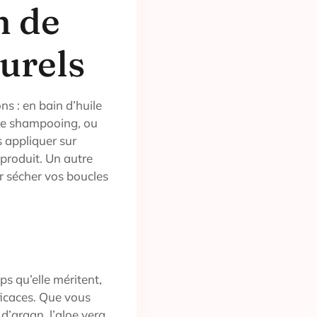
n de
turels
ns : en bain d’huile
le shampooing, ou
s appliquer sur
 produit. Un autre
ur sécher vos boucles
ps qu’elle méritent,
fficaces. Que vous
 d’argan, l’aloe vera