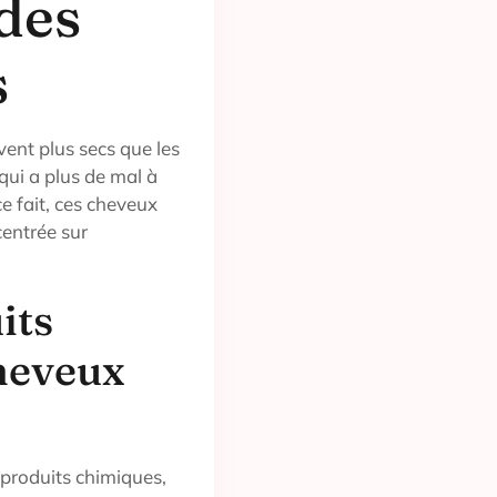
 des
s
vent plus secs que les
qui a plus de mal à
ce fait, ces cheveux
centrée sur
its
heveux
 produits chimiques,