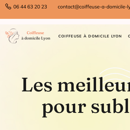
06 44 63 20 23
contact@coiffeuse-a-domicile-ly
COIFFEUSE À DOMICILE LYON
Les meilleu
pour subl