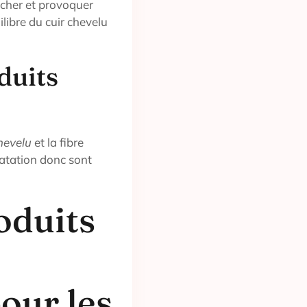
écher et provoquer
ilibre du cuir chevelu
duits
chevelu
et la fibre
ratation donc sont
oduits
our les