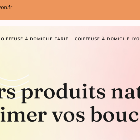
on.fr
COIFFEUSE À DOMICILE TARIF
COIFFEUSE À DOMICILE LYO
rs produits na
imer vos bouc