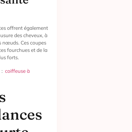
urtes offrent également
l’usure des cheveux, à
les nœuds. Ces coupes
es fourchues et de la
us forts.
i :
coiffeuse à
s
dances
ourte