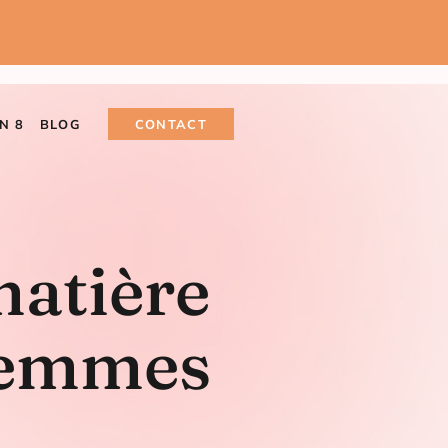
N 8
BLOG
CONTACT
matière
 femmes