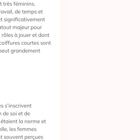
 très féminins.
avail, de temps et
nt significativement
n atout majeur pour
ôles à jouer et dont
coiffures courtes sont
i peut grandement
s s’inscrivent
 de soi et de
 étaient la norme et
elle, les femmes
nt souvent perçues