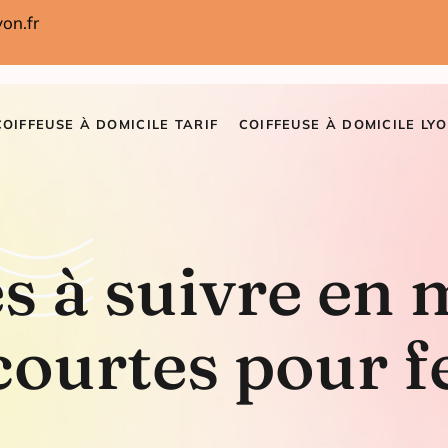
on.fr
COIFFEUSE À DOMICILE TARIF
COIFFEUSE À DOMICILE LYO
s à suivre en 
 courtes pour