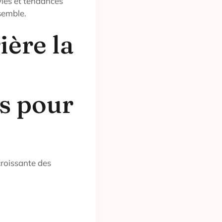
tyles et tendances
semble.
ière la
es pour
croissante des