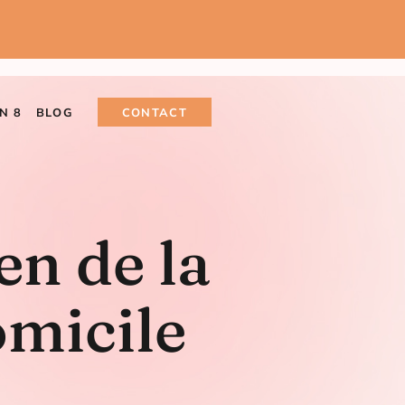
N 8
BLOG
CONTACT
ien de la
omicile