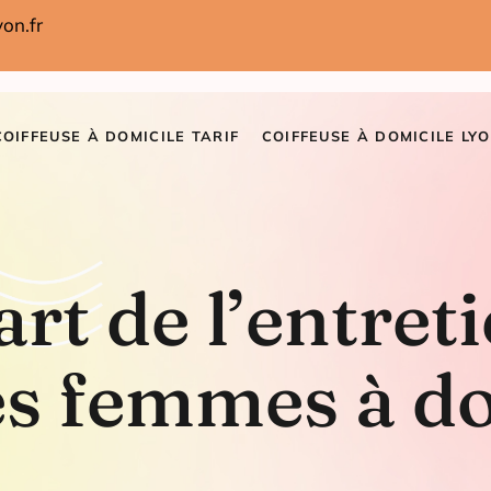
on.fr
COIFFEUSE À DOMICILE TARIF
COIFFEUSE À DOMICILE LYO
art de l’entret
es femmes à d