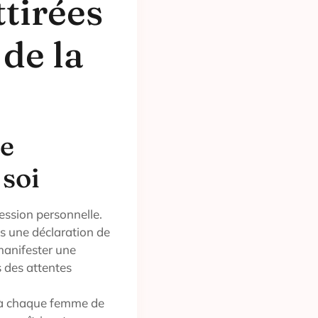
tirées
 de la
ne
 soi
ession personnelle.
is une déclaration de
 manifester une
s des attentes
et à chaque femme de