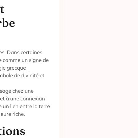
t
rbe
les. Dans certaines
rée comme un signe de
gie grecque
ole de divinité et
visage chez une
 et à une connexion
 un lien entre la terre
ieure riche.
tions