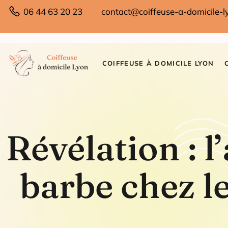
06 44 63 20 23
contact@coiffeuse-a-domicile-ly
COIFFEUSE À DOMICILE LYON
Révélation : l’
barbe chez l