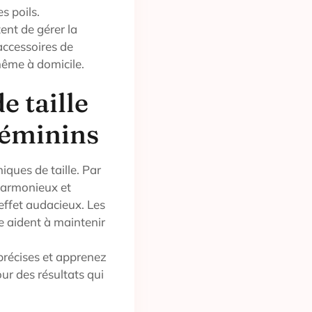
s poils.
ent de gérer la
 accessoires de
même à domicile.
e taille
féminins
iques de taille. Par
harmonieux et
effet audacieux. Les
e aident à maintenir
précises et apprenez
r des résultats qui