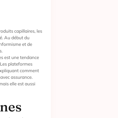
duits capillaires, les
ué. Au début du
onformisme et de
s.
mes est une tendance
é. Les plateformes
 expliquant comment
 avec assurance.
ais elle est aussi
ines