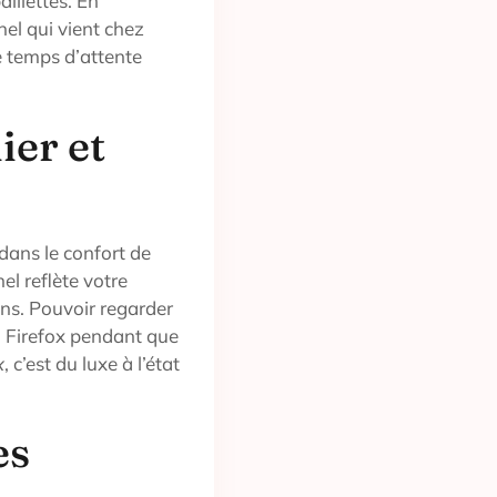
aillettes. En
el qui vient chez
e temps d’attente
er et
r dans le confort de
l reflète votre
ins. Pouvoir regarder
a Firefox pendant que
x
, c’est du luxe à l’état
es