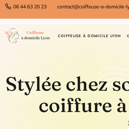
06 44 63 20 23
contact@coiffeuse-a-domicile-ly
COIFFEUSE À DOMICILE LYON
Stylée chez so
coiffure à