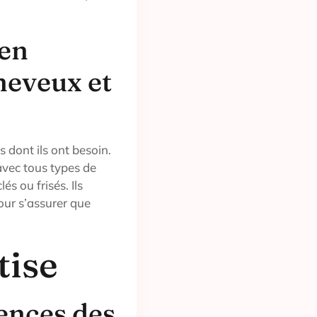
 en
heveux et
 dont ils ont besoin.
avec tous types de
lés ou frisés. Ils
our s’assurer que
tise
ences des