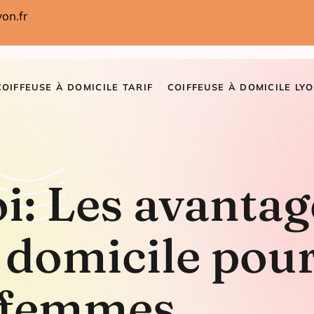
on.fr
COIFFEUSE À DOMICILE TARIF
COIFFEUSE À DOMICILE LYO
i: Les avantag
 domicile pour
femmes